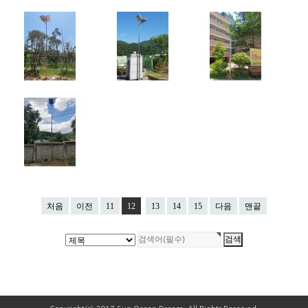
처음
이전
11
12
13
14
15
다음
맨끝