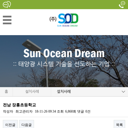
홈
설치사례
설치사례
전남 장흥초등학교
작성자
최고관리자
18-11-26 09:34
조회
6,868회
댓글
0건
이전글
다음글
목록