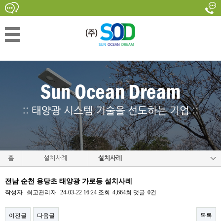
홈
설치사례
설치사례
전남 순천 용당초 태양광 가로등 설치사례
작성자
최고관리자
24-03-22 16:24
조회
4,664회
댓글
0건
이전글
다음글
목록