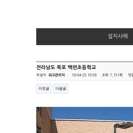
설치사례
전라남도 목포 백련초등학교
작성자
최고관리자
18-04-25 10:38
조회
7,151회
댓
이전글
다음글