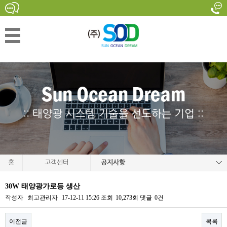
홈
고객센터
공지사항
30W 태양광가로등 생산
작성자
최고관리자
17-12-11 15:26
조회
10,273회
댓글
0건
이전글
목록